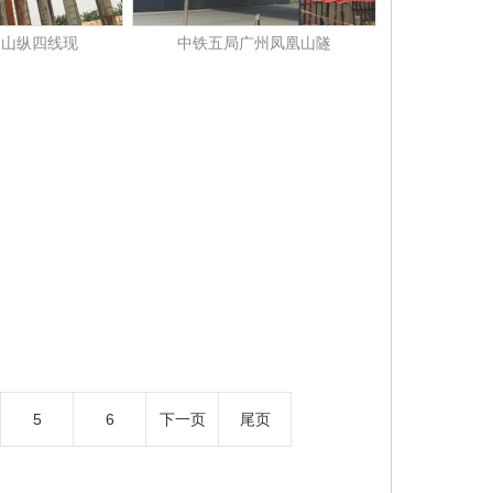
中山纵四线现
中铁五局广州凤凰山隧
5
6
下一页
尾页