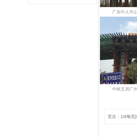
广东中人中
中铁五局广
页次：1/6每页[