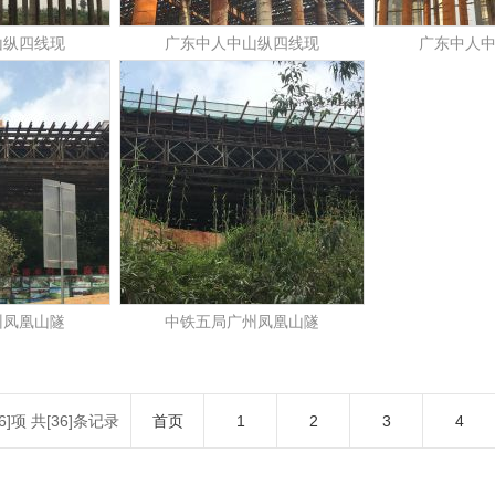
山纵四线现
广东中人中山纵四线现
广东中人
州凤凰山隧
中铁五局广州凤凰山隧
6]项 共[36]条记录
首页
1
2
3
4